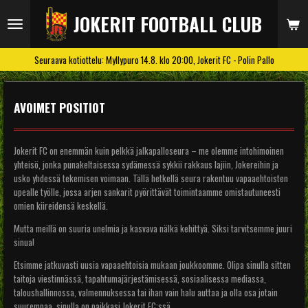
Siirry
JOKERIT FOOTBALL CLUB
pääsisältöön
Seuraava kotiottelu: Myllypuro 14.8. klo 20:00, Jokerit FC - Polin Pallo
AVOIMET POSITIOT
Jokerit FC on enemmän kuin pelkkä jalkapalloseura – me olemme intohimoinen
yhteisö, jonka punakeltaisessa sydämessä sykkii rakkaus lajiin, Jokereihin ja
usko yhdessä tekemisen voimaan. Tällä hetkellä seura rakentuu vapaaehtoisten
upealle työlle, jossa arjen sankarit pyörittävät toimintaamme omistautuneesti
omien kiireidensä keskellä.
Mutta meillä on suuria unelmia ja kasvava nälkä kehittyä. Siksi tarvitsemme juuri
sinua!
Etsimme jatkuvasti uusia vapaaehtoisia mukaan joukkoomme. Olipa sinulla sitten
taitoja viestinnässä, tapahtumajärjestämisessä, sosiaalisessa mediassa,
taloushallinnossa, valmennuksessa tai ihan vain halu auttaa ja olla osa jotain
suurempaa, sinulla on paikkasi Jokerit FC:ssä.