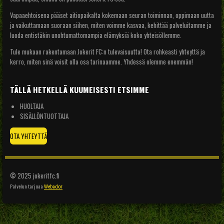
Vapaaehtoisena pääset aitiopaikalta kokemaan seuran toiminnan, oppimaan uutta
ja vaikuttamaan suoraan siihen, miten voimme kasvaa, kehittää palveluitamme ja
luoda entistäkin unohtumattomampia elämyksiä koko yhteisöllemme.
Tule mukaan rakentamaan Jokerit FC:n tulevaisuutta! Ota rohkeasti yhteyttä ja
kerro, miten sinä voisit olla osa tarinaamme. Yhdessä olemme enemmän!
TÄLLÄ HETKELLÄ KUUMEISESTI ETSIMME
HUOLTAJA
SISÄLLÖNTUOTTAJA
OTA YHTEYTTÄ
© 2025 jokeritfc.fi
Palvelun tarjoaa
Webador