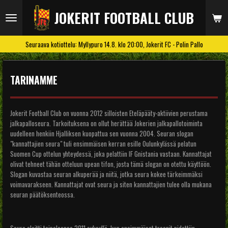
Siirry
JOKERIT FOOTBALL CLUB
pääsisältöön
Seuraava kotiottelu: Myllypuro 14.8. klo 20:00, Jokerit FC - Polin Pallo
TARINAMME
Jokerit Football Club on vuonna 2012 silloisten Eteläpääty-aktiivien perustama
jalkapalloseura. Tarkoituksena on ollut herättää Jokerien jalkapallotoiminta
uudelleen henkiin Hjalliksen kuopattua sen vuonna 2004. Seuran slogan
"kannattajien seura" tuli ensimmäisen kerran esille Oulunkylässä pelatun
Suomen Cup ottelun yhteydessä, joka pelattiin IF Gnistania vastaan. Kannattajat
olivat tehneet tähän otteluun upean tifon, josta tämä slogan on otettu käyttöön.
Slogan kuvastaa seuran alkuperää ja niitä, jotka seura kokee tärkeimmäksi
voimavarakseen. Kannattajat ovat seura ja siten kannattajien tulee olla mukana
seuran päätöksenteossa.