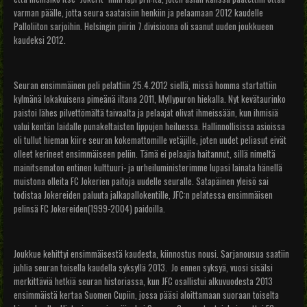
varman päälle, jotta seura saataisiin henkiin ja pelaamaan 2012 kaudelle
Palloliiton sarjoihin. Helsingin piirin 7.divisioona oli saanut uuden joukkueen
kaudeksi 2012.
Seuran ensimmäinen peli pelattiin 25.4.2012 siellä, missä homma startattiin
kylmänä lokakuisena pimeänä iltana 2011, Myllypuron hiekalla. Nyt kevätaurinko
paistoi lähes pilvettömältä taivaalta ja pelaajat olivat ihmeissään, kun ihmisiä
valui kentän laidalle punakeltaisten lippujen heiluessa. Hallinnollisissa asioissa
oli tullut hieman kiire seuran kokemattomille vetäjille, joten uudet peliasut eivät
olleet kerineet ensimmäiseen peliin. Tämä ei pelaajia haitannut, sillä nimeltä
mainitsematon entinen kulttuuri- ja urheiluministerimme lupasi lainata hänellä
muistona olleita FC Jokerien paitoja uudelle seuralle. Satapäinen yleisö sai
todistaa Jokereiden paluuta jalkapallokentille, JFC:n pelatessa ensimmäisen
pelinsä FC Jokereiden(1999-2004) paidoilla.
Joukkue kehittyi ensimmäisestä kaudesta, kiinnostus nousi. Sarjanousua saatiin
juhlia seuran toisella kaudella syksyllä 2013. Jo ennen syksyä, vuosi sisälsi
merkittäviä hetkiä seuran historiassa, kun JFC osallistui alkuvuodesta 2013
ensimmäistä kertaa Suomen Cupiin, jossa pääsi aloittamaan suoraan toiselta