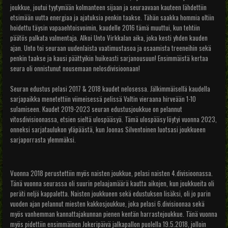
joukkue, joutui tyytymään kolmanteen sijaan ja seuraavaan kauteen lähdettiin
etsimään uutta energiaa ja ajatuksia penkin taakse. Tähän saakka hommia oltiin
hoidettu täysin vapaaehtoisvoimin, kaudelle 2016 tämä muuttui, kun tehtiin
päätös palkata valmentaja. Alkoi Unto Virkkalan aika, joka kesti yhden kauden
ajan. Unto toi seuraan uudenlaista vaatimustasoa ja osaamista treeneihin sekä
penkin taakse ja kausi päättyikin huikeasti sarjanousuun! Ensimmäistä kertaa
seura oli onnistunut nousemaan nelosdivisioonaan!
Seuran edustus pelasi 2017 & 2018 kaudet nelosessa. Jälkimmäisellä kaudella
sarjapaikka menetettiin viimeisessä pelissä Valtin vieraana hirveään 1-10
sulamiseen. Kaudet 2019-2023 seuran edustusjoukkue on pelannut
vitosdivisioonassa, etsien sieltä ulospääsyä. Tämä ulospääsy löytyi vuonna 2023,
onneksi sarjataulukon yläpäästä, kun Joonas Silventoinen luotsasi joukkueen
sarjaporrasta ylemmäksi.
Vuonna 2018 perustettiin myös naisten joukkue, pelasi naisten 4.divisioonassa.
Tänä vuonna seurassa oli suurin pelaajamäärä kautta aikojen, kun joukkueita oli
peräti neljä kappaletta. Naisten joukkueen sekä edustuksen lisäksi, oli jo parin
vuoden ajan pelannut miesten kakkosjoukkue, joka pelasi 6.divisioonaa sekä
myös vanhemman kannattajakunnan pienen kentän harrastejoukkue. Tänä vuonna
myös pidettiin ensimmäinen Jokeripäivä jalkapallon puolella 19.5.2018, jolloin