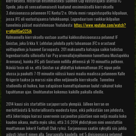
kierrokselta. Historian ensimmäiseksi Suomen Cup vastustajaksi asettui FC
Spede, joka oli sensaatiomaisesti kaatanut ensimmäisellä kierroksella
3.divisioonassa pelanneen FC Kontu/2:n. Ottelu meni rangaistuspotku kilpailuun,
jossa JFC oli vastustajaansa tehokkaampi. Legendaarisen rankkarikilpailun
tunnelmia pääset maistelemaan Youtubesta:
https://www.youtube.com/watch?
v=nKmHGwCC5lA
Kolmannella kierroksella vastaan asettui kakkosdivisioonassa pelannut IF
Gnistan, joka Erkka V. Lehtolan johdolla pyrki tuhoamaan JFC:n orastavat
voittoputken ja haaveet Euroopasta. 201 maksanutta katsojaa saikin todistaa
legendaarisella silloisella Fair Pay areenalla(myöhemmin tunnettuna Mustapekka
Areenana), kuinka JFC piti Gnistanin nollilla yhteensä yli 70 minuuttia putkeen.
Ikävää tosin oli se, että Gnistan sai yllätettyä kokemattoman JFC nipun pelin
alussa ja paukutti 7-19 minuutin välissä kuusi maalia maalissa pelanneen Kalle
Krögerin taakse ja marssi näin ollen neljännelle kierrokselle. Tunnelma
stadionilla oli huikea, kun satapäisen kannattajalauman laulut raikuivat koko
tapahtuman ajan. Unohtumaton kokemus kaikille paikalla olleille.
2014 kausi siis startattiin sarjaporrasta ylempää. Jälleen kerran on
merkittävästä & historiallisesta vuodesta kyse, eikä pelkästään sen johdosta,
että Jokerinippu kairasi suvereenin sarjavoiton päästäen vain neljä maalia koko
kauden aikana, mutta myös siksi, että 3.6.2014 yhdistyksen nimi onnistuttiin
muuttamaan Jokerit Football Club ry:ksi. Sarjanousua saatiin syksyllä siis juhlia
aidosti Jokerit nimen alla. Seuraavalla kaudella, nyt 5.divisioonassa pelannut