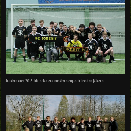
Joukkuekuva 2013, historian ensimmäisen cup-otteluvoiton jälkeen