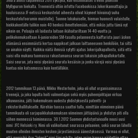
Seura aloitti taipaleensa 2011 syksyllä, kun ensimmäiset treenit pidettiin
Myllypuron hiekalta. Treeneistä oltiin infottu Facebookissa Jokerikannattajia ja
kuuluisassa JF-netissä keskustelut aiheesta olivat käyneet kiivaina(rauha
keskustelufoorumin muistolle). Tuonne lokakuiselle, hieman huonosti valaistulle,
hiekkakentälle tulikin noin 40 henkeä ihmettelemään, että mikäs juttu tämä nyt
oikein on. Pelaajia oli laidasta laitaan ikähaitariltaan 14-40-vuotta ja
pelikokemukseltaan A-junioreiden SM-tasolla pelanneesta kaiffarista juuri äsken
elämänsä ensimmäistä kertaa nappikset jalkaan laittaneeseen henkilöön, tai siltä
se ainakin näytti. Kaikkia näitä ihmisiä sytytti ajatus Jokerijalkapallosta, siitä että
saisi olla mukana tuomassa rakastamansa seuran takaisin jalkapallokartalle.
Saisi seuran, jota voisi ylpeänä seurata kesäisin ja jonka värejä voisi ylpeänä
kantaa niin katsomossa kuin kentälläkin.
2012 tammikuun 13.päivä, Mikko Westerholm, joka oli ollut organisoimassa
treenejä, ja joka lopulta hoiti valmentajan sekä myös puheenjohtajan virkaa
alkuvuosina, jätti hakemuksen uudesta yhdistyksestä patentti- ja
rekisterihallitukselle. Kiirehän tuossa saattoi tulla, nimittäin viimeinen päivä
tammikuuta oli sarjapaikkahakemuksen viimeinen jättöpäivä ja yhdistys piti olla
siihen mennessä toiminnassa. 30.1.2012 Suomen yhdistystaivaalle nousi uusi
nimi: JFC Helsinki ry. Nimi oli valikoitunut seurassa pelaavien, sekä seuran lähellä
muuten olleiden ihmisten kesken järjestämässä äänestyksessä. Varmaa ei ollut,
että menisikö itse "Jokerit" nimi läpi prh:lta, joten asian kanssa päätettiin ottaa