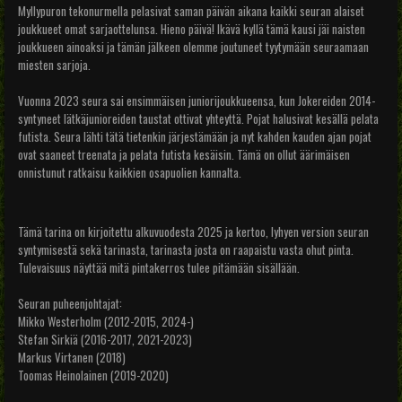
Myllypuron tekonurmella pelasivat saman päivän aikana kaikki seuran alaiset
joukkueet omat sarjaottelunsa. Hieno päivä! Ikävä kyllä tämä kausi jäi naisten
joukkueen ainoaksi ja tämän jälkeen olemme joutuneet tyytymään seuraamaan
miesten sarjoja.
Vuonna 2023 seura sai ensimmäisen juniorijoukkueensa, kun Jokereiden 2014-
syntyneet lätkäjunioreiden taustat ottivat yhteyttä. Pojat halusivat kesällä pelata
futista. Seura lähti tätä tietenkin järjestämään ja nyt kahden kauden ajan pojat
ovat saaneet treenata ja pelata futista kesäisin. Tämä on ollut äärimäisen
onnistunut ratkaisu kaikkien osapuolien kannalta.
Tämä tarina on kirjoitettu alkuvuodesta 2025 ja kertoo, lyhyen version seuran
syntymisestä sekä tarinasta, tarinasta josta on raapaistu vasta ohut pinta.
Tulevaisuus näyttää mitä pintakerros tulee pitämään sisällään.
Seuran puheenjohtajat:
Mikko Westerholm (2012-2015, 2024-)
Stefan Sirkiä (2016-2017, 2021-2023)
Markus Virtanen (2018)
Toomas Heinolainen (2019-2020)