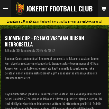
Siirry
JOKERIT FOOTBALL CLUB
pääsisältöön
Lauantaina 8.8. matkataan Hankoon! Vierasmatka myynnissä verkkokaupassa!
SUOMEN CUP - FC HAXI VASTAAN JUUSON
KIERROKSELLA
Julkaistu 30. tammikuuta 2025 klo 19.52
Suomen Cupin ensimmäiset kierrokset on arvottu ja Jokereita vastaan Juuson
kierroksella asettuu viime kaudella 6. divisioonasta vitoseen noussut FC Haxi.
Juuson kierros on kulkenut ennen tätä kautta nimellä tasauskierros, joka
pelataan ennen ensimmäistä kierrosta, jotta saadaan tasamäärä joukkueita
jatkamaan turnausta.
Täysin tuntematon joukkue ei Jokereille tule vastaan, sillä kakkosjoukkueemme
pelasi kaudella 2024 samassa lohkossa tulevan cup-vastustajamme kanssa. FC
Haxi oli täysin ylivertainen lohkossaan voittaen 16 ottelustaan peräti 14. Todella
kova joukkue on siis tulossa vastaan, eikä vastustajaa tule millään tavalla