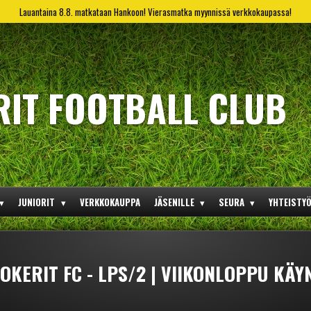
Lauantaina 8.8. matkataan Hankoon! Vierasmatka myynnissä verkkokaupassa!
RIT FOOTBALL CLUB
JUNIORIT
VERKKOKAUPPA
JÄSENILLE
SEURA
YHTEISTY
OKERIT FC - LPS/2 | VIIKONLOPPU KÄY