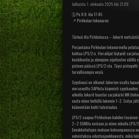
Julkaistu 7. elokuuta 2025 klo 21.09
🗓️ Pe 8.8. klo 17:45
📍 Pirkkolan tekonurmi
Tärkeä ilta Pirkkolassa – Jokerit metsästä
Perjantaina Pirkkolan tekonurmella pelataan
kohtaa LPS/2:n. Vierailijat löytyvät sarjata
keskikastin ja alempien sijoitusten välillä ov
pisteen päässä LPS/2:sta. Täysi pistepotti v
turvallisempia vesiä.
Syyskausi on alkanut Jokerien osalta lupaa
vierasvoitto SAPAsta käynnisti syyskauden p
viikolla Jokerit haastoi sarjakärki MK Unite
vasta viime hetkillä lukemin 1–2. Esitys jät
käännetään kohti tulostaulua.
LPS/2 saapuu Pirkkolaan kahden tasaisen ot
2–2 SUMUa vastaan ja viime viikolla LPS/2 
Ennakkotietojen mukaan kokoonpanossa voi 
vahvistuksia edustusjoukkueesta, mikä te