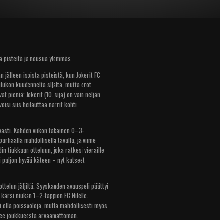
ä pisteitä ja nousua ylemmäs
 jälleen isoista pisteistä, kun Jokerit FC
ulukon kuudennelta sijalta, mutta erot
at pieniä: Jokerit (10. sija) on vain neljän
oisi siis heilauttaa narrit kohti
vasti. Kahden viikon takainen 0–3-
arhaalla mahdollisella tavalla, ja viime
din tiukkaan otteluun, joka ratkesi vieraille
ti paljon hyvää käteen – nyt katseet
telun jäljiltä. Syyskauden avauspeli päättyi
kärsi niukan 1–2-tappion FC Nilelle.
olla poissaoloja, mutta mahdollisesti myös
kee joukkueesta arvaamattoman.