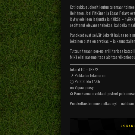
Kotijoukkue Jokerit joutuu tulemaan toimee
Heinänen, Joel Pitkänen ja Edgar Pelayo ova
löytyy edelleen laajuutta ja nälkää – hyö
osoittanut olevansa tehokas, kahdella maal
Panokset ovat selvät: Jokerit haluaa pois 
Jokainen piste on arvokas – ja kannattajien 
Tuttuun tapaan pop-up grilli tarjoaa katsoji
Mikä olisi parempi tapa aloittaa viikonlop
Jokerit FC – LPS/2
📍 Pirkkolan tekonurmi
🕔 Pe 8.8. klo 17:45
🎟️ Vapaa pääsy
⚽ Panoksena arvokkaat pisteet putoamisvi
Punakeltaisten nousu alkaa nyt – nähdään 