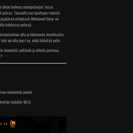
n ilman kolmea avainpelaajaa: Jesse
t poissa. Toisaalta narripaitojen riveistä
kkäyspäässä erityisesti Mohamed Omar on
illa kahdessa pelissä.
putoamisviivan alta ja lähemmäs keskikastia.
tuki voi olla juuri se, mikä kääntää pelin.
lle lämmintä syötävää ja viileää juotavaa.
pu?
ivan molemmin puolin
kentän laidalla! 🔴🟡