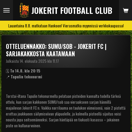
Siirry
JOKERIT FOOTBALL CLUB
pääsisältöön
Lauantaina 8.8. matkataan Hankoon! Vierasmatka myynnissä verkkokaupassa!
OTTELUENNAKKO: SUMU/SOB - JOKERIT FC |
SARJAKAKKOSTA KAATAMAAN
Julkaistu 14. elokuuta 2025 klo 11.17
🗓️
To 14.8. klo 20:15
📍
Tapulin tekonurmi
Torstai-iltana Tapulin tekonurmella pelataan pisteiden kannalta todella tärkeä
ottelu, kun sarjan kakkonen SUMU/sob saa vieraakseen sarjan hännillä
majailevan Jokerit FC:n. Vaikka narrilauma on taulukon viimeisenä, vain 2 pistettä
erottaa joukkueen säilymisviivan yläpuolelle, ja kolmella pisteellä sijoitus voisi
nousta jopa seitsemänneksi. Sarjan häntäpää on tiukasti kasassa – jokainen
piste on kullanarvoinen.