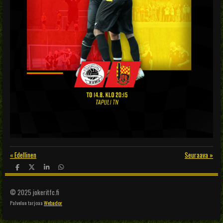
«
Edellinen
Seuraava
»
J
J
J
J
a
a
a
a
a
a
a
a
© 2025 jokeritfc.fi
Palvelun tarjoaa
Webador