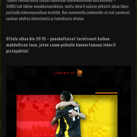
Tapulin tekonurmella tullaan näkemään mielenkiintoinen kohtaaminen –
SUMU/sob lähtee ennakkosuosikkina, mutta Jokerit pääsee pitkästä aikaa lähes
parhaalla kokoonpanollaan kentälle. Kun molemmilla joukkueilla on isot panokset,
voidaan odottaa intensiivistä ja tunteikasta ottelua.
Ottelu alkaa klo 20:15 – punakeltaiset tarvitsevat kaiken
mahdollisen tuen, joten saavu paikalle kannustamaan Jokerit
pistejahtiin!