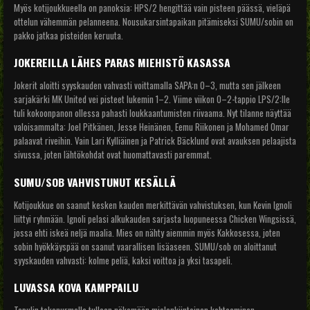
Myös kotijoukkueella on panoksia: HPS/2 hengittää vain pisteen päässä, vieläpä
ottelun vähemmän pelanneena. Nousukarsintapaikan pitämiseksi SUMU/sobin on
pakko jatkaa pisteiden keruuta.
JOKEREILLA LÄHES PARAS MIEHISTÖ KASASSA
Jokerit aloitti syyskauden vahvasti voittamalla SAPA:n 0–3, mutta sen jälkeen
sarjakärki MK United vei pisteet lukemin 1–2. Viime viikon 0–2-tappio LPS/2:lle
tuli kokoonpanon ollessa pahasti loukkaantumisten riivaama. Nyt tilanne näyttää
valoisammalta: Joel Pitkänen, Jesse Heinänen, Eemu Riikonen ja Mohamed Omar
palaavat riveihin. Vain Lari Kylliäinen ja Patrick Bäcklund ovat avauksen pelaajista
sivussa, joten lähtökohdat ovat huomattavasti paremmat.
SUMU/SOB VAHVISTUNUT KESÄLLÄ
Kotijoukkue on saanut kesken kauden merkittävän vahvistuksen, kun Kevin Ignoli
liittyi ryhmään. Ignoli pelasi alkukauden sarjasta luopuneessa Chicken Wingsissä,
jossa ehti iskeä neljä maalia. Mies on nähty aiemmin myös Kakkosessa, joten
sobin hyökkäyspää on saanut vaarallisen lisäaseen. SUMU/sob on aloittanut
syyskauden vahvasti: kolme peliä, kaksi voittoa ja yksi tasapeli.
LUVASSA KOVA KAMPPAILU