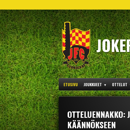
Siirry
pääsisältöön
JOKE
ETUSIVU
JOUKKUEET
OTTELUT
OTTELUENNAKKO: J
KÄÄNNÖKSEEN