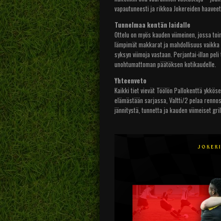
vapautuneesti ja rikkoa Jokereiden haaveet
Tunnelmaa kentän laidalle
Ottelu on myös kauden viimeinen, jossa toimi
lämpimät makkarat ja mahdollisuus vaikka h
syksyn viimoja vastaan. Perjantai-illan pel
unohtumattoman päätöksen kotikaudelle.
Yhteenveto
Kaikki tiet vievät Töölön Pallokenttä ykkösel
elämästään sarjassa, Valtti/2 pelaa rennost
jännitystä, tunnetta ja kauden viimeiset gri