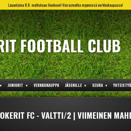
Lauantaina 8.8. matkataan Hankoon! Vierasmatka myynnissä verkkokaupassa!
RIT FOOTBALL CLUB
JUNIORIT
VERKKOKAUPPA
JÄSENILLE
SEURA
YHTEISTY
OKERIT FC - VALTTI/2 | VIIMEINEN MAH