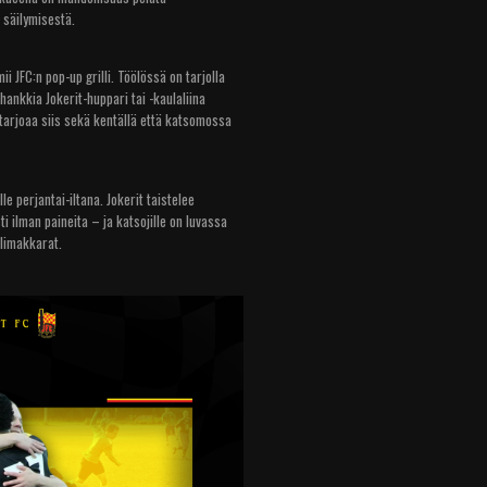
 säilymisestä.
i JFC:n pop-up grilli. Töölössä on tarjolla
ankkia Jokerit-huppari tai -kaulaliina
i tarjoaa siis sekä kentällä että katsomossa
le perjantai-iltana. Jokerit taistelee
i ilman paineita – ja katsojille on luvassa
llimakkarat.