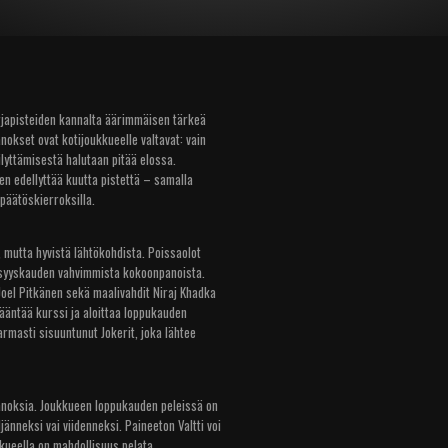
arjapisteiden kannalta äärimmäisen tärkeä
anokset ovat kotijoukkueelle valtavat: vain
ilyttämisestä halutaan pitää elossa.
inen edellyttää kuutta pistettä – samalla
äätöskierroksilla.
, mutta hyvistä lähtökohdista. Poissaolot
i syyskauden vahvimmista kokoonpanoista.
Joel Pitkänen sekä maalivahdit Niraj Khadka
kääntää kurssi ja aloittaa loppukauden
armasti sisuuntunut Jokerit, joka lähtee
panoksia. Joukkueen loppukauden peleissä on
jänneksi vai viidenneksi. Paineeton Valtti voi
kkueella on mahdollisuus pelata