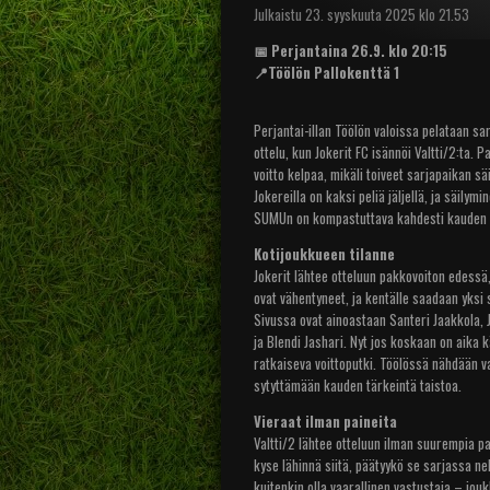
Julkaistu 23. syyskuuta 2025 klo 21.53
📅 Perjantaina 26.9. klo 20:15
📍Töölön Pallokenttä 1
Perjantai-illan Töölön valoissa pelataan s
ottelu, kun Jokerit FC isännöi Valtti/2:ta. P
voitto kelpaa, mikäli toiveet sarjapaikan sä
Jokereilla on kaksi peliä jäljellä, ja säilym
SUMUn on kompastuttava kahdesti kauden p
Kotijoukkueen tilanne
Jokerit lähtee otteluun pakkovoiton edessä
ovat vähentyneet, ja kentälle saadaan yks
Sivussa ovat ainoastaan Santeri Jaakkola, 
ja Blendi Jashari. Nyt jos koskaan on aika 
ratkaiseva voittoputki. Töölössä nähdään v
sytyttämään kauden tärkeintä taistoa.
Vieraat ilman paineita
Valtti/2 lähtee otteluun ilman suurempia 
kyse lähinnä siitä, päätyykö se sarjassa nel
kuitenkin olla vaarallinen vastustaja – jou