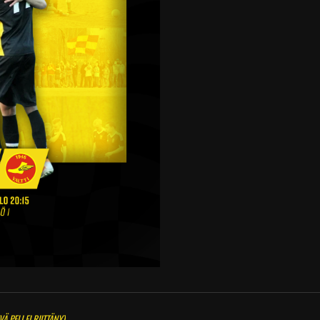
Ä PELI EI RIITTÄNYT