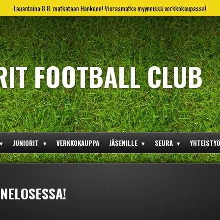
Lauantaina 8.8. matkataan Hankoon! Vierasmatka myynnissä verkkokaupassa!
RIT FOOTBALL CLUB
JUNIORIT
VERKKOKAUPPA
JÄSENILLE
SEURA
YHTEISTY
 NELOSESSA!