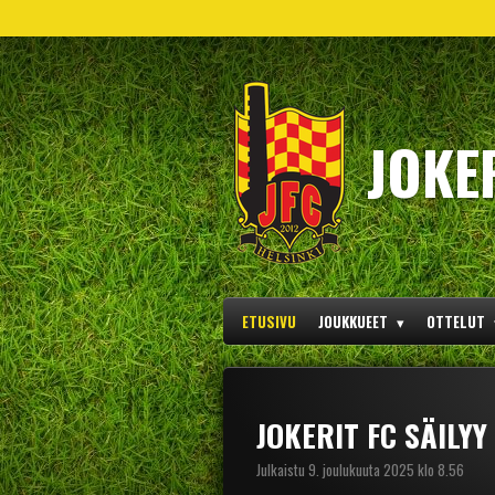
Siirry
pääsisältöön
JOKE
ETUSIVU
JOUKKUEET
OTTELUT
JOKERIT FC SÄILYY
Julkaistu 9. joulukuuta 2025 klo 8.56