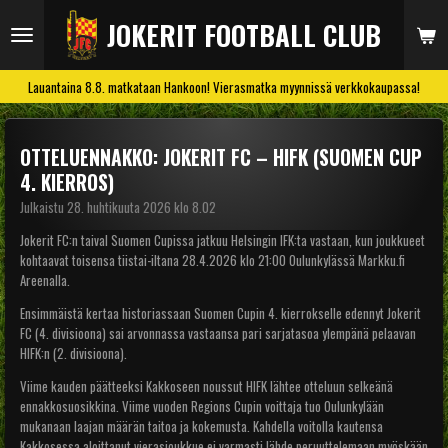
Siirry
JOKERIT FOOTBALL CLUB
pääsisältöön
Lauantaina 8.8. matkataan Hankoon! Vierasmatka myynnissä verkkokaupassa!
OTTELUENNAKKO: JOKERIT FC – HIFK (SUOMEN CUP
4. KIERROS)
Julkaistu 28. huhtikuuta 2026 klo 8.02
Jokerit FC:n taival Suomen Cupissa jatkuu Helsingin IFK:ta vastaan, kun joukkueet
kohtaavat toisensa tiistai-iltana 28.4.2026 klo 21:00 Oulunkylässä Markku.fi
Areenalla.
Ensimmäistä kertaa historiassaan Suomen Cupin 4. kierrokselle edennyt Jokerit
FC (4. divisioona) sai arvonnassa vastaansa pari sarjatasoa ylempänä pelaavan
HIFK:n (2. divisioona).
Viime kauden päätteeksi Kakkoseen noussut HIFK lähtee otteluun selkeänä
ennakkosuosikkina. Viime vuoden Regions Cupin voittaja tuo Oulunkylään
mukanaan laajan määrän taitoa ja kokemusta. Kahdella voitolla kautensa
Kakkosessa aloittanut vierasjoukkue ei varmasti lähde peruuttelemaan myöskään