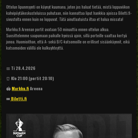
Ottelun lipunmyynti on käynyt kuumana, joten jos haluat tietää, mistä loppuviikon
kahvipöytäkeskusteluissa puhutaan, niin kannattaa liput hankkia ajoissa Biletti.fi-
sivustolta ennen kuin ne loppuvat. Tätä ainutlaatuista iltaa et halua missata!
Markku.fi Areenan portit avataan 50 minuuttia ennen ottelun alkua.
Suosittelemme saapumaan paikalle hyvissä ajoin, sillä porteille saattaa kertyä
jonoa. Huomioithan, että A- sekä B/C-katsomoille on erilliset sisäänkäynnit, eikä
katsomoiden välillä ole kulkuyhteyttä.
📅
Ti 28.4.2026
⏰
Klo 21:00 (portit 20:10)
🏟️
Markku.fi
Areena
🎟️
Biletti.fi