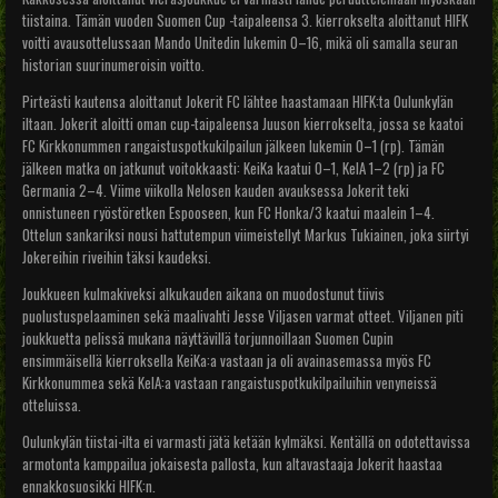
tiistaina. Tämän vuoden Suomen Cup -taipaleensa 3. kierrokselta aloittanut HIFK
voitti avausottelussaan Mando Unitedin lukemin 0–16, mikä oli samalla seuran
historian suurinumeroisin voitto.
Pirteästi kautensa aloittanut Jokerit FC lähtee haastamaan HIFK:ta Oulunkylän
iltaan. Jokerit aloitti oman cup-taipaleensa Juuson kierrokselta, jossa se kaatoi
FC Kirkkonummen rangaistuspotkukilpailun jälkeen lukemin 0–1 (rp). Tämän
jälkeen matka on jatkunut voitokkaasti: KeiKa kaatui 0–1, KelA 1–2 (rp) ja FC
Germania 2–4. Viime viikolla Nelosen kauden avauksessa Jokerit teki
onnistuneen ryöstöretken Espooseen, kun FC Honka/3 kaatui maalein 1–4.
Ottelun sankariksi nousi hattutempun viimeistellyt Markus Tukiainen, joka siirtyi
Jokereihin riveihin täksi kaudeksi.
Joukkueen kulmakiveksi alkukauden aikana on muodostunut tiivis
puolustuspelaaminen sekä maalivahti Jesse Viljasen varmat otteet. Viljanen piti
joukkuetta pelissä mukana näyttävillä torjunnoillaan Suomen Cupin
ensimmäisellä kierroksella KeiKa:a vastaan ja oli avainasemassa myös FC
Kirkkonummea sekä KelA:a vastaan rangaistuspotkukilpailuihin venyneissä
otteluissa.
Oulunkylän tiistai-ilta ei varmasti jätä ketään kylmäksi. Kentällä on odotettavissa
armotonta kamppailua jokaisesta pallosta, kun altavastaaja Jokerit haastaa
ennakkosuosikki HIFK:n.