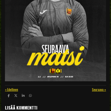
«
Edellinen
Seuraava
»
J
J
J
J
a
a
a
a
a
a
a
a
LISÄÄ KOMMENTTI