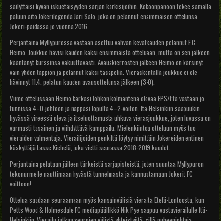
säilyttäisi hyvän iskuetäisyyden sarjan kärkisijoihin. Kokoonpanoon tekee samalla
paluun aito Jokerilegenda Jari Salo, joka on pelannut ensimmäisen ottelunsa
Jokeri-paidassa jo vuonna 2016.
Perjantaina Myllypurossa vastaan asettuu vahvan kevätkauden pelannut F.C.
Heimo. Joukkue hävisi kauden kaksi ensimmäistä otteluaan, mutta on sen jälkeen
kääntänyt kurssinsa vakuuttavasti. Avauskierrosten jälkeen Heimo on kärsinyt
vain yhden tappion ja pelannut kaksi tasapeliä. Vieraskentällä joukkue ei ole
hävinnyt 11.4. pelatun kauden avausottelunsa jälkeen (3-0).
Viime ottelussaan Heimo karkasi lohkon kolmantena olevaa EPS/I:tä vastaan jo
tunnissa 4–0-johtoon ja nappasi lopulta 4–2-voiton. Itä-Helsinkiin saapuukin
hyvässä vireessä oleva ja itseluottamusta uhkuva vierasjoukkue, joten luvassa on
varmasti tasainen ja viihdyttävä kamppailu. Mielenkiintoa otteluun myös tuo
vieraiden valmentaja. Vierailijoiden penkiltä löytyy nimittäin Jokereiden entinen
käskyttäjä Lasse Kiehelä, joka vietti seurassa 2018-2019 kaudet.
Perjantaina pelataan jälleen tärkeistä sarjapisteistä, joten suuntaa Myllypuron
tekonurmelle nauttimaan hyvästä tunnelmasta ja kannustamaan Jokerit FC
voittoon!
Ottelua saadaan seuraamaan myös kansainvälisiä vieraita Etelä-Lontoosta, kun
Petts Wood & Holmesdale FC mediapäällikkö Nik Pye saapuu vastavierailulle Itä-
Helsinkiin. Vierailu jatkaa seurojen välistä yhteistyötä, sillä puheenjohtaja