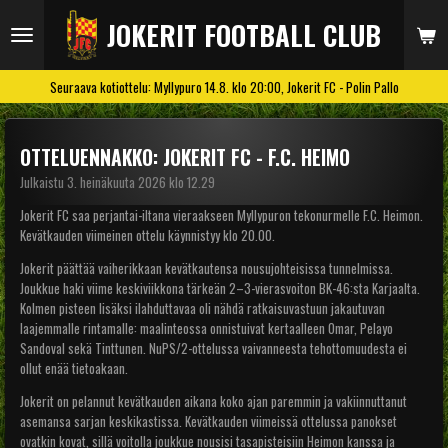
Siirry
JOKERIT FOOTBALL CLUB
pääsisältöön
Seuraava kotiottelu: Myllypuro 14.8. klo 20:00, Jokerit FC - Polin Pallo
OTTELUENNAKKO: JOKERIT FC - F.C. HEIMO
Julkaistu 3. heinäkuuta 2026 klo 12.29
Jokerit FC saa perjantai-iltana vieraakseen Myllypuron tekonurmelle F.C. Heimon.
Kevätkauden viimeinen ottelu käynnistyy klo 20.00.
Jokerit päättää vaiherikkaan kevätkautensa nousujohteisissa tunnelmissa.
Joukkue haki viime keskiviikkona tärkeän 2–3-vierasvoiton BK-46:sta Karjaalta.
Kolmen pisteen lisäksi ilahduttavaa oli nähdä ratkaisuvastuun jakautuvan
laajemmalle rintamalle: maalinteossa onnistuivat kertaalleen Omar, Pelayo
Sandoval sekä Tinttunen. NuPS/2-ottelussa vaivanneesta tehottomuudesta ei
ollut enää tietoakaan.
Jokerit on pelannut kevätkauden aikana koko ajan paremmin ja vakiinnuttanut
asemansa sarjan keskikastissa. Kevätkauden viimeissä ottelussa panokset
ovatkin kovat, sillä voitolla joukkue nousisi tasapisteisiin Heimon kanssa ja