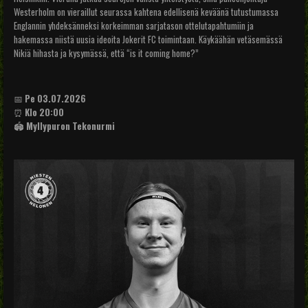
Westerholm on vieraillut seurassa kahtena edellisenä keväänä tutustumassa
Englannin yhdeksänneksi korkeimman sarjatason ottelutapahtumiin ja
hakemassa niistä uusia ideoita Jokerit FC toimintaan. Käykäähän vetäsemässä
Nikiä hihasta ja kysymässä, että “is it coming home?”
📅
Pe 03.07.2026
⏰
Klo 20:00
🏟️
Myllypuron Tekonurmi