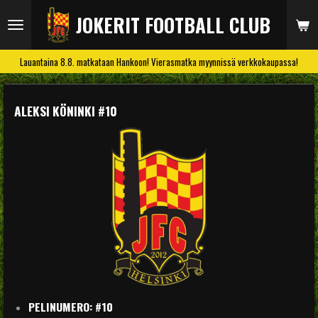
Siirry
JOKERIT FOOTBALL CLUB
pääsisältöön
Lauantaina 8.8. matkataan Hankoon! Vierasmatka myynnissä verkkokaupassa!
ALEKSI KÖNINKI #10
PELINUMERO
: #10