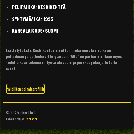
PELIPAIKKA
: KESKIKENTTÄ
SYNTYMÄAIKA: 1995
KANSALAISUUS: SUOMI
Esittelyteksti: Keskikentän moottori, joka omistaa huikean
pelisilmän ja pallonkäsittelytaidon. "Allu" on parhaimmillaan myös
todella kova tekemään työtä alaspäin ja joukkuepelaaja todella
isosti.
Palloliiton pelaajaprofiiliin
© 2025 jokeritfc.fi
Palvelun tarjoaa
Webador