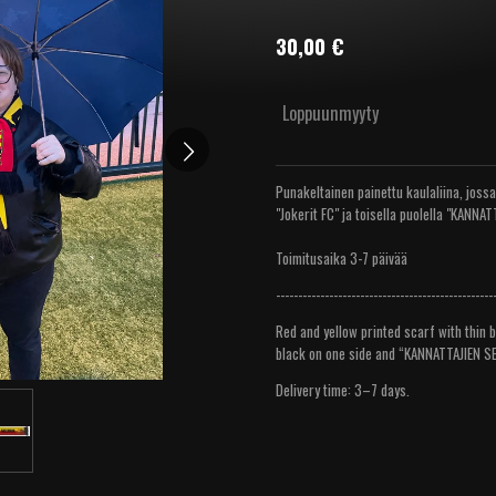
30,00 €
Loppuunmyyty
Punakeltainen painettu kaulaliina, joss
"Jokerit FC" ja toisella puolella "KANNA
Toimitusaika 3-7 päivää
-------------------------------------------------
Red and yellow printed scarf with thin b
black on one side and “KANNATTAJIEN SE
Delivery time: 3–7 days.