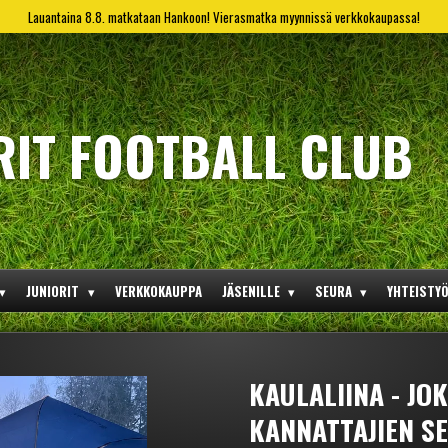
Lauantaina 8.8. matkataan Hankoon! Vierasmatka myynnissä verkkokaupassa!
RIT FOOTBALL CLUB
JUNIORIT
VERKKOKAUPPA
JÄSENILLE
SEURA
YHTEISTY
KAULALIINA - JOK
KANNATTAJIEN S