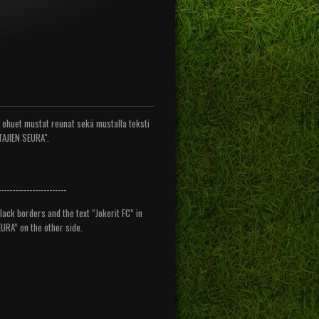
a ohuet mustat reunat sekä mustalla teksti
TTAJIEN SEURA".
------------------------
lack borders and the text “Jokerit FC” in
URA” on the other side.