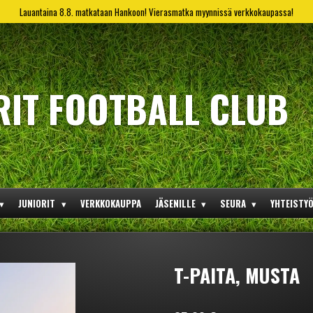
Lauantaina 8.8. matkataan Hankoon! Vierasmatka myynnissä verkkokaupassa!
RIT FOOTBALL CLUB
JUNIORIT
VERKKOKAUPPA
JÄSENILLE
SEURA
YHTEISTY
T-PAITA, MUSTA