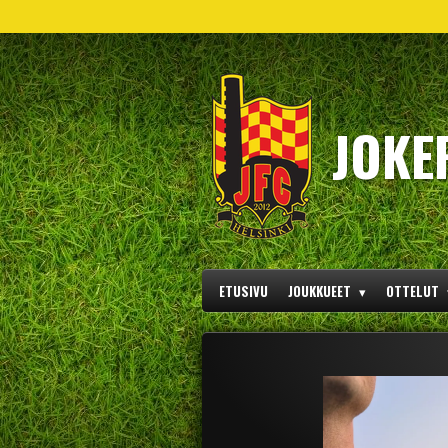
Siirry
pääsisältöön
JOKE
ETUSIVU
JOUKKUEET
OTTELUT