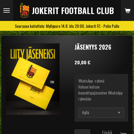
Siirry
JOKERIT FOOTBALL CLUB
pääsisältöön
Seuraava kotiottelu: Myllypuro 14.8. klo 20:00, Jokerit FC - Polin Pallo
JÄSENYYS 2026
20,00 €
WhatsApp -ryhmä
Haluan kutsun
kannattajajäsenten WhatsApp
ryhmään
Lisää