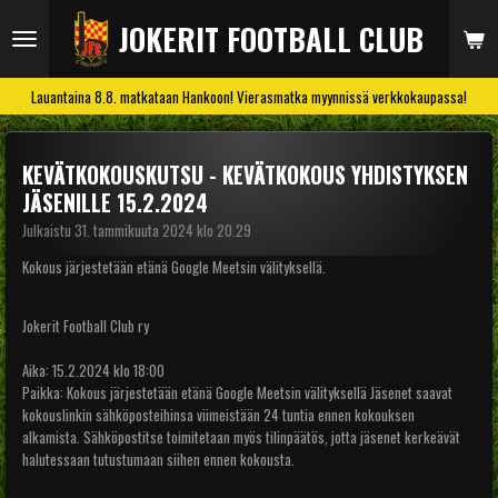
Siirry
JOKERIT FOOTBALL CLUB
pääsisältöön
Lauantaina 8.8. matkataan Hankoon! Vierasmatka myynnissä verkkokaupassa!
KEVÄTKOKOUSKUTSU - KEVÄTKOKOUS YHDISTYKSEN
JÄSENILLE 15.2.2024
Julkaistu 31. tammikuuta 2024 klo 20.29
Kokous järjestetään etänä Google Meetsin välityksellä.
Jokerit Football Club ry
Aika: 15.2.2024 klo 18:00
Paikka: Kokous järjestetään etänä Google Meetsin välityksellä Jäsenet saavat
kokouslinkin sähköposteihinsa viimeistään 24 tuntia ennen kokouksen
alkamista. Sähköpostitse toimitetaan myös tilinpäätös, jotta jäsenet kerkeävät
halutessaan tutustumaan siihen ennen kokousta.