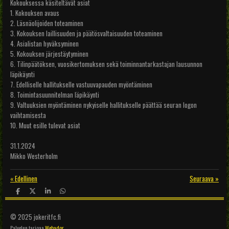
Kokouksessa käsiteltävät asiat
1. Kokouksen avaus
2. Läsnäolijoiden toteaminen
3. Kokouksen laillisuuden ja päätösvaltaisuuden toteaminen
4. Asialistan hyväksyminen
5. Kokouksen järjestäytyminen
6. Tilinpäätöksen, vuosikertomuksen sekä toiminnantarkastajan lausunnon
läpikäynti
7. Edelliselle hallitukselle vastuuvapauden myöntäminen
8. Toimintasuunnitelman läpikäynti
9. Valtuuksien myöntäminen nykyiselle hallitukselle päättää seuran logon
vaihtamisesta
10. Muut esille tulevat asiat
31.1.2024
Mikko Westerholm
«
Edellinen
Seuraava
»
J
J
J
J
a
a
a
a
a
a
a
a
© 2025 jokeritfc.fi
Palvelun tarjoaa
Webador